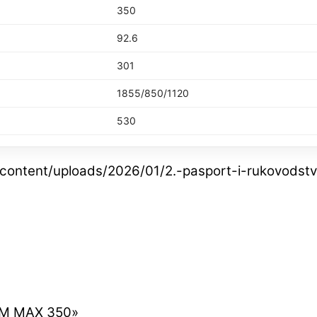
350
92.6
301
1855/850/1120
530
-content/uploads/2026/01/2.-pasport-i-rukovodstv
RIM MAX 350»