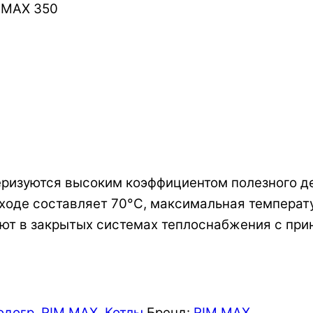
 MAX 350
еризуются высоким коэффициентом полезного 
входе составляет 70°C, максимальная температ
ают в закрытых системах теплоснабжения с при
одогр. RIM MAX
,
Котлы
Бренд:
RIM MAX