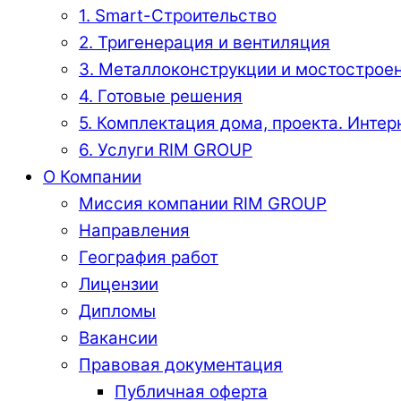
1. Smart-Строительство
2. Тригенерация и вентиляция
3. Металлоконструкции и мостострое
4. Готовые решения
5. Комплектация дома, проекта. Интер
6. Услуги RIM GROUP
О Компании
Миссия компании RIM GROUP
Направления
География работ
Лицензии
Дипломы
Вакансии
Правовая документация
Публичная оферта