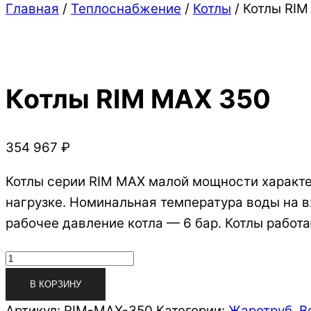
Close
Close
Главная
/
Теплоснабжение
/
Котлы
/ Котлы RIM
Menu
Cart
Котлы RIM MAX 350
354 967
₽
Котлы серии RIM MAX малой мощности характ
нагрузке. Номинальная температура воды на 
рабочее давление котла — 6 бар. Котлы работ
Количество
товара
В КОРЗИНУ
Котлы
Артикул:
RIM-MAX-350
Категории:
Жаротруб. В